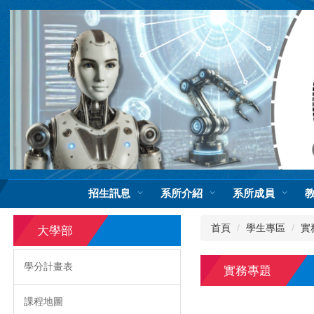
跳
到
主
要
內
容
區
招生訊息
系所介紹
系所成員
首頁
學生專區
實
大學部
學分計畫表
實務專題
課程地圖