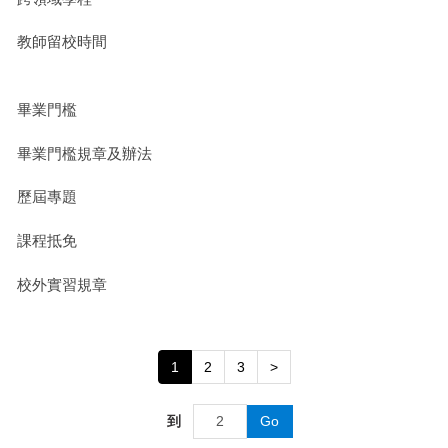
教師留校時間
畢業門檻
畢業門檻規章及辦法
歷屆專題
課程抵免
校外實習規章
1
2
3
>
到
Go