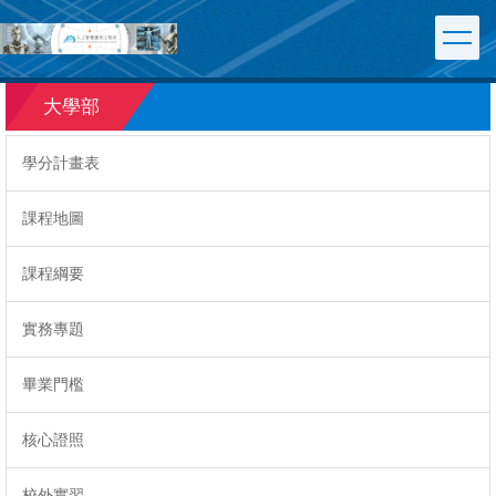
跳
到
主
要
大學部
內
容
區
學分計畫表
課程地圖
課程綱要
實務專題
畢業門檻
核心證照
校外實習