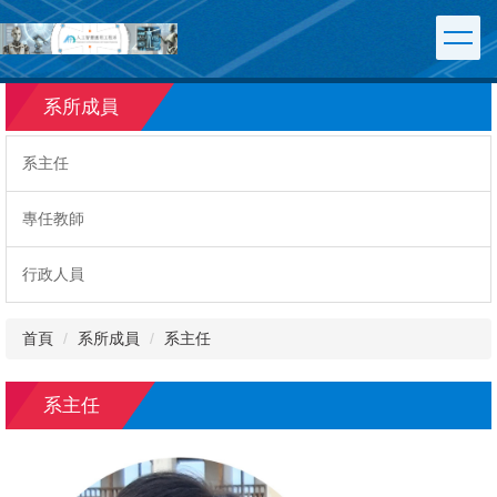
跳
到
主
要
系所成員
內
容
區
系主任
專任教師
行政人員
首頁
系所成員
系主任
系主任