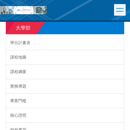
跳
到
主
要
大學部
內
容
區
學分計畫表
課程地圖
課程綱要
實務專題
畢業門檻
核心證照
校外實習