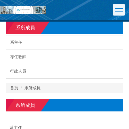
跳
到
主
要
系所成員
內
容
區
系主任
專任教師
行政人員
首頁
系所成員
系所成員
系主任