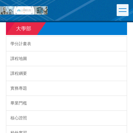
跳
到
主
要
大學部
內
容
區
學分計畫表
課程地圖
課程綱要
實務專題
畢業門檻
核心證照
校外實習