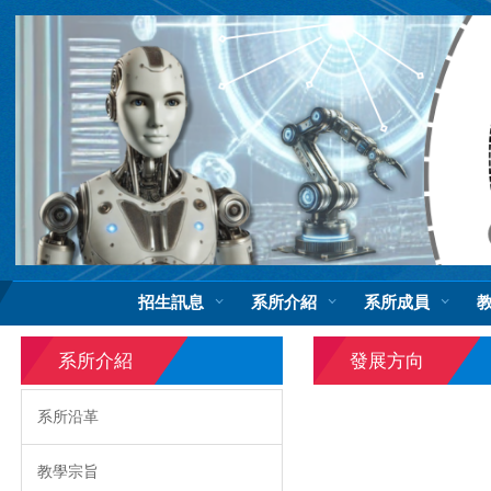
跳
到
主
要
內
容
區
招生訊息
系所介紹
系所成員
系所介紹
發展方向
系所沿革
教學宗旨