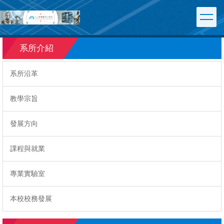
跳
到
主
要
系所介紹
內
容
區
系所沿革
教學宗旨
發展方向
課程與就業
專業實驗室
本校校務發展