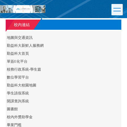
跳
到
主
要
內
校內連結
容
區
地圖與交通資訊
勤益科大新鮮人服務網
勤益科大首頁
單簽E化平台
校務行政系統-學生篇
數位學習平台
勤益科大校園地圖
學生請假系統
開課查詢系統
圖書館
校內外獎助學金
畢業門檻