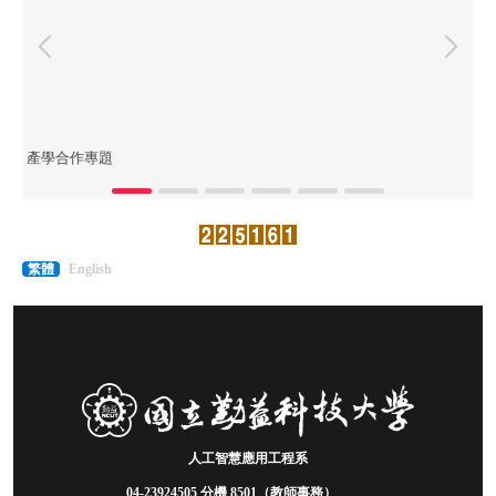
產學合作專題
W
繁體
English
人工智慧應用工程系
04-23924505 分機
8501（教師事務）